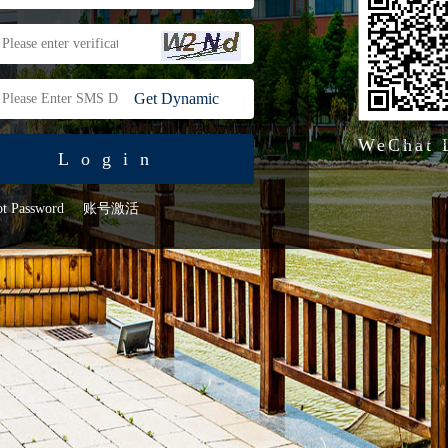
Get Dynamic
Code
WeChat 
Login
ot Password
账号激活