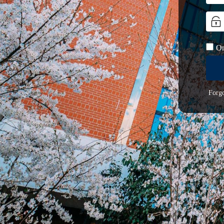
On
Forg