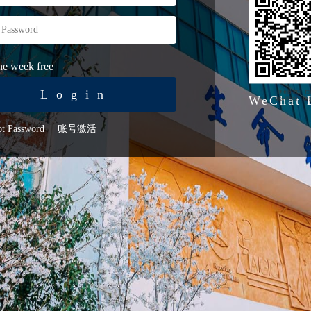
e week free
Login
WeChat 
ot Password
账号激活