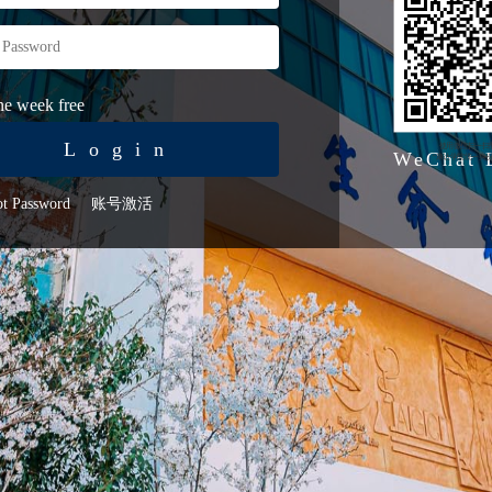
e week free
Login
WeChat 
ot Password
账号激活