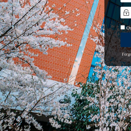
On
Forg